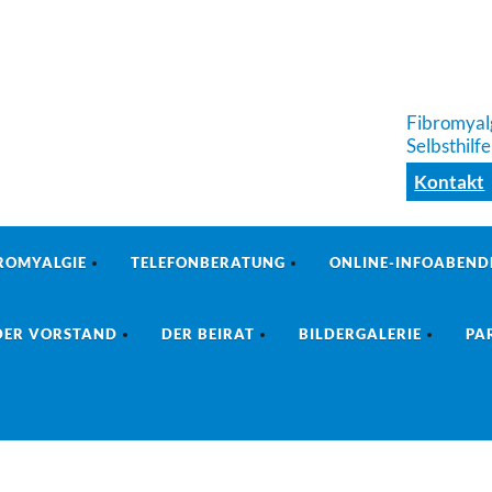
Fibromyalg
Selbsthilf
Kontakt
ROMYALGIE
TELEFONBERATUNG
ONLINE-INFOABEND
DER VORSTAND
DER BEIRAT
BILDERGALERIE
PA