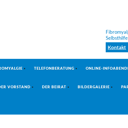
Fibromyalg
Selbsthilf
Kontakt
ROMYALGIE
TELEFONBERATUNG
ONLINE-INFOABEND
DER VORSTAND
DER BEIRAT
BILDERGALERIE
PA