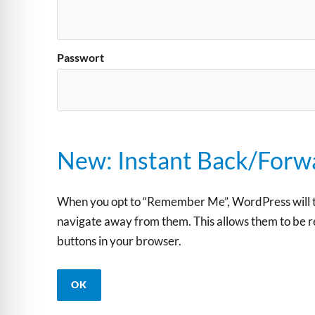
Passwort
New: Instant Back/Forw
When you opt to “Remember Me”, WordPress will te
navigate away from them. This allows them to be r
buttons in your browser.
OK